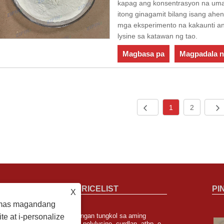
kapag ang konsentrasyon na um
itong ginagamit bilang isang ahen
mga eksperimento na kakaunti ang
lysine sa katawan ng tao.
Magbasa pa
Magpadala n
1
2
INQUIRY FOR PRICELIST
PI
X
g mas magandang
Para sa mga katanungan tungkol sa aming
e at i-personalize
Dadalo ang Zipin Biotech sa FISA Sa Sao
transglutaminase, Îµ-polylysine, curdlan, atbp. o