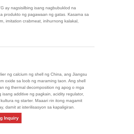
G ay nagsisilbing isang nagbubuklod na
mga produkto ng pagawaan ng gatas. Kasama sa
, imitation crabmeat, inihurnong kalakal,
lier ng calcium ng shell ng China, ang Jiangsu
ium oxide sa loob ng maraming taon. Ang shell
an ng thermal decomposition ng apog o mga
 isang additive ng pagkain, acidity regulator,
ultura ng starter. Maaari rin itong magamit
ay, damit at isterilisasyon sa kapaligiran.
g Inquiry