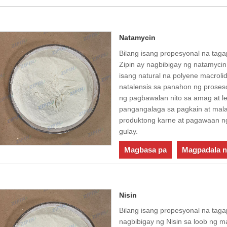
Natamycin
Bilang isang propesyonal na taga
Zipin ay nagbibigay ng natamyci
isang natural na polyene macrol
natalensis sa panahon ng proses
ng pagbawalan nito sa amag at le
pangangalaga sa pagkain at mal
produktong karne at pagawaan ng
gulay.
Magbasa pa
Magpadala n
Nisin
Bilang isang propesyonal na tagap
nagbibigay ng Nisin sa loob ng ma