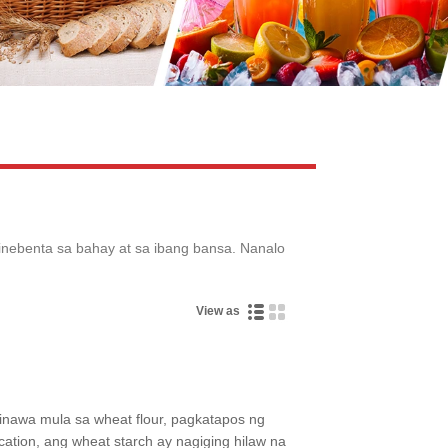
Live
binebenta sa bahay at sa ibang bansa. Nanalo
View as
nawa mula sa wheat flour, pagkatapos ng
ication, ang wheat starch ay nagiging hilaw na