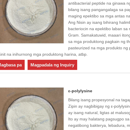
antibacterial peptide na ginawa n
bilang isang pangangalaga sa pag
maging epektibo sa mga antas na
Ang Nisin ay isang bihirang hal
bacteriocin na epektibo laban s
Gram. Samakatuwid, maaari itong
sa mga produktong pagkain ng th
pasteurized na mga produkto ng 
init na inihurnong mga produktong harina, atbp.
agbasa pa
Magpadala ng Inquiry
ε-polylysine
Bilang isang propesyonal na tagap
Zipin ay nagbibigay ng ε-polylysi
ay isang natural, ligtas at malus
Ito ay may halatang pagsugpo sa
negatibong bakterya, lebadura, 