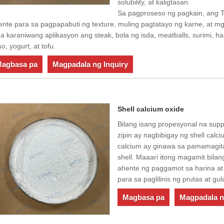
solubility, at kaligtasan.
Sa pagproseso ng pagkain, ang T
ente para sa pagpapabuti ng texture, muling pagtatayo ng karne, at 
 karaniwang aplikasyon ang steak, bola ng isda, meatballs, surimi, ham
o, yogurt, at tofu.
agbasa pa
Magpadala ng Inquiry
Shell calcium oxide
Bilang isang propesyonal na supp
zipin ay nagbibigay ng shell calc
calcium ay ginawa sa pamamagit
shell. Maaari itong magamit bilang
ahente ng paggamot sa harina at k
para sa paglilinis ng prutas at gul
Magbasa pa
Magpadala n