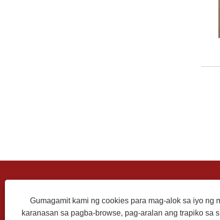
MAKIPAG-UGNAYAN SA AMIN
Gumagamit kami ng cookies para mag-alok sa iyo n
karanasan sa pagba-browse, pag-aralan ang trapiko sa sit
Address: Zhongchuang Industry Park,