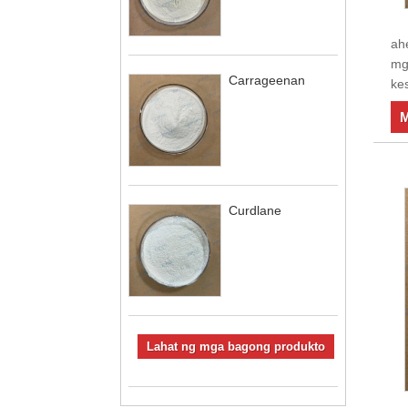
ah
mga
Carrageenan
kes
M
Curdlane
Lahat ng mga bagong produkto