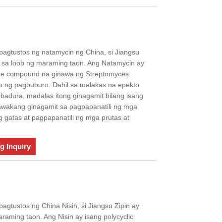
pagtustos ng natamycin ng China, si Jiangsu
n sa loob ng maraming taon. Ang Natamycin ay
ide compound na ginawa ng Streptomyces
o ng pagbuburo. Dahil sa malakas na epekto
badura, madalas itong ginagamit bilang isang
awakang ginagamit sa pagpapanatili ng mga
 gatas at pagpapanatili ng mga prutas at
g Inquiry
agtustos ng China Nisin, si Jiangsu Zipin ay
raming taon. Ang Nisin ay isang polycyclic