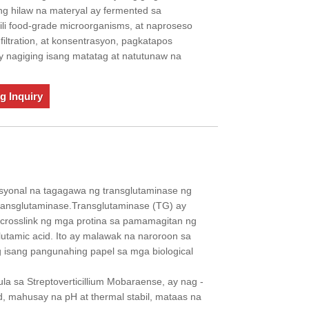
ng hilaw na materyal ay fermented sa
ili food-grade microorganisms, at naproseso
iltration, at konsentrasyon, pagkatapos
ay nagiging isang matatag at natutunaw na
g Inquiry
esyonal na tagagawa ng transglutaminase ng
transglutaminase.Transglutaminase (TG) ay
-crosslink ng mga protina sa pamamagitan ng
 glutamic acid. Ito ay malawak na naroroon sa
isang pangunahing papel sa mga biological
a sa Streptoverticillium Mobaraense, ay nag -
, mahusay na pH at thermal stabil, mataas na