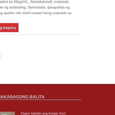
aabot sa 50μg/mL. Samakatuwid, malawak
te ng antistaling. Samantala, ipinapakita ng
 epekto nito dahil maaari itong mabulok sa
g Inquiry
NAKABAGONG BALITA
Paano Gamitin ang Konjac Gum
Dada