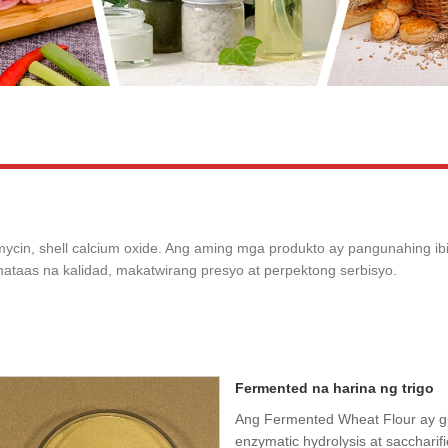
mycin, shell calcium oxide. Ang aming mga produkto ay pangunahing i
taas na kalidad, makatwirang presyo at perpektong serbisyo.
Fermented na harina ng trigo
Ang Fermented Wheat Flour ay gi
enzymatic hydrolysis at saccharif