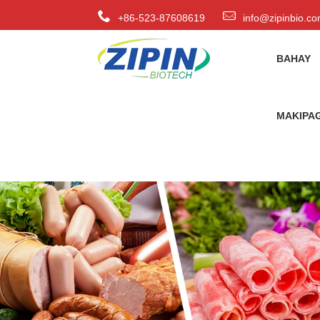
+86-523-87608619
info@zipinbio.c
BAHAY
MAKIPAG