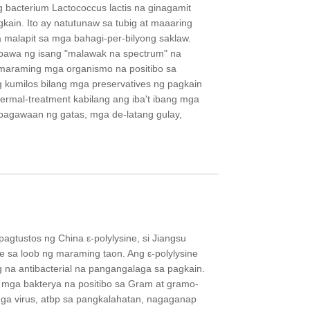
g bacterium Lactococcus lactis na ginagamit
kain. Ito ay natutunaw sa tubig at maaaring
 malapit sa mga bahagi-per-bilyong saklaw.
imbawa ng isang "malawak na spectrum" na
a maraming mga organismo na positibo sa
 kumilos bilang mga preservatives ng pagkain
ermal-treatment kabilang ang iba't ibang mga
pagawaan ng gatas, mga de-latang gulay,
agtustos ng China ε-polylysine, si Jiangsu
ne sa loob ng maraming taon. Ang ε-polylysine
og na antibacterial na pangangalaga sa pagkain.
 mga bakterya na positibo sa Gram at gramo-
mga virus, atbp sa pangkalahatan, nagaganap